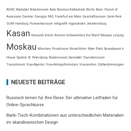
ADAC
Alphabet
Arbeitsvisum
Auto
Basilius-Kathedrale
Berlin
Bonn
Church of
Ascension
Daimler
Energija
FAQ
Frankfurt am Main
Geschäftsvisum
Gorki-Park
GUM
Hamburg
Humanitärvisum
Infografik
Ingosstrakh
Jekaterinburg
Kasan
Konsulat
Kreml
Kremlin Embankment
Kul Sharif Mosque
Leipzig
Moskau
München
Privatvisum
Reiseführer
Roter Platz
Sevastyanov's
House
Sputnik
St. Petersburg
Studienvisum
Swissôtel
Touristenvisum
Transitvisum
Visa-Agentur
Visa-Antragsformulars
Visazentren
Zollbestimmungen
NEUESTE BEITRÄGE
Russisch lernen für Ihre Reise: Der ultimative Leitfaden für
Online-Sprachkurse
Bank-Tisch-Kombinationen aus unterschiedlichen Materialien
im skandinavischen Design