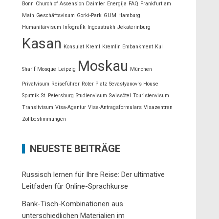
Bonn
Church of Ascension
Daimler
Energija
FAQ
Frankfurt am
Main
Geschäftsvisum
Gorki-Park
GUM
Hamburg
Humanitärvisum
Infografik
Ingosstrakh
Jekaterinburg
Kasan
Konsulat
Kreml
Kremlin Embankment
Kul
Moskau
Sharif Mosque
Leipzig
München
Privatvisum
Reiseführer
Roter Platz
Sevastyanov's House
Sputnik
St. Petersburg
Studienvisum
Swissôtel
Touristenvisum
Transitvisum
Visa-Agentur
Visa-Antragsformulars
Visazentren
Zollbestimmungen
NEUESTE BEITRÄGE
Russisch lernen für Ihre Reise: Der ultimative
Leitfaden für Online-Sprachkurse
Bank-Tisch-Kombinationen aus
unterschiedlichen Materialien im