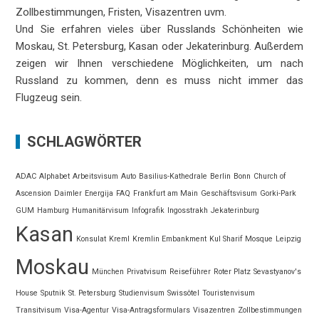
Zollbestimmungen, Fristen, Visazentren uvm.
Und Sie erfahren vieles über Russlands Schönheiten wie
Moskau, St. Petersburg, Kasan oder Jekaterinburg. Außerdem
zeigen wir Ihnen verschiedene Möglichkeiten, um nach
Russland zu kommen, denn es muss nicht immer das
Flugzeug sein.
SCHLAGWÖRTER
ADAC
Alphabet
Arbeitsvisum
Auto
Basilius-Kathedrale
Berlin
Bonn
Church of
Ascension
Daimler
Energija
FAQ
Frankfurt am Main
Geschäftsvisum
Gorki-Park
GUM
Hamburg
Humanitärvisum
Infografik
Ingosstrakh
Jekaterinburg
Kasan
Konsulat
Kreml
Kremlin Embankment
Kul Sharif Mosque
Leipzig
Moskau
München
Privatvisum
Reiseführer
Roter Platz
Sevastyanov's
House
Sputnik
St. Petersburg
Studienvisum
Swissôtel
Touristenvisum
Transitvisum
Visa-Agentur
Visa-Antragsformulars
Visazentren
Zollbestimmungen