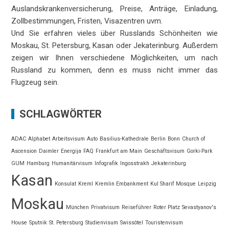
Auslandskrankenversicherung, Preise, Anträge, Einladung,
Zollbestimmungen, Fristen, Visazentren uvm.
Und Sie erfahren vieles über Russlands Schönheiten wie
Moskau, St. Petersburg, Kasan oder Jekaterinburg. Außerdem
zeigen wir Ihnen verschiedene Möglichkeiten, um nach
Russland zu kommen, denn es muss nicht immer das
Flugzeug sein.
SCHLAGWÖRTER
ADAC
Alphabet
Arbeitsvisum
Auto
Basilius-Kathedrale
Berlin
Bonn
Church of
Ascension
Daimler
Energija
FAQ
Frankfurt am Main
Geschäftsvisum
Gorki-Park
GUM
Hamburg
Humanitärvisum
Infografik
Ingosstrakh
Jekaterinburg
Kasan
Konsulat
Kreml
Kremlin Embankment
Kul Sharif Mosque
Leipzig
Moskau
München
Privatvisum
Reiseführer
Roter Platz
Sevastyanov's
House
Sputnik
St. Petersburg
Studienvisum
Swissôtel
Touristenvisum