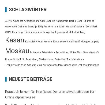
SCHLAGWÖRTER
ADAC
Alphabet
Arbeitsvisum
Auto
Basilius-Kathedrale
Berlin
Bonn
Church of
Ascension
Daimler
Energija
FAQ
Frankfurt am Main
Geschäftsvisum
Gorki-Park
GUM
Hamburg
Humanitärvisum
Infografik
Ingosstrakh
Jekaterinburg
Kasan
Konsulat
Kreml
Kremlin Embankment
Kul Sharif Mosque
Leipzig
Moskau
München
Privatvisum
Reiseführer
Roter Platz
Sevastyanov's
House
Sputnik
St. Petersburg
Studienvisum
Swissôtel
Touristenvisum
Transitvisum
Visa-Agentur
Visa-Antragsformulars
Visazentren
Zollbestimmungen
NEUESTE BEITRÄGE
Russisch lernen für Ihre Reise: Der ultimative Leitfaden für
Online-Sprachkurse