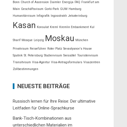
Bonn
Church of Ascension
Daimler
Energija
FAQ
Frankfurt am
Main
Geschäftsvisum
Gorki-Park
GUM
Hamburg
Humanitärvisum
Infografik
Ingosstrakh
Jekaterinburg
Kasan
Konsulat
Kreml
Kremlin Embankment
Kul
Moskau
Sharif Mosque
Leipzig
München
Privatvisum
Reiseführer
Roter Platz
Sevastyanov's House
Sputnik
St. Petersburg
Studienvisum
Swissôtel
Touristenvisum
Transitvisum
Visa-Agentur
Visa-Antragsformulars
Visazentren
Zollbestimmungen
NEUESTE BEITRÄGE
Russisch lernen für Ihre Reise: Der ultimative
Leitfaden für Online-Sprachkurse
Bank-Tisch-Kombinationen aus
unterschiedlichen Materialien im