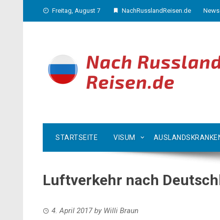
Skip
Freitag, August 7
NachRusslandReisen.de
News
to
content
STARTSEITE
VISUM
AUSLANDSKRANKE
Luftverkehr nach Deutschl
4. April 2017
by
Willi Braun